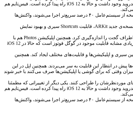
مورد استقبال زیادی قرار می‌گیرد، امکان گروه‌بندی نوتیفیکیشن‌ها و کنترل آن‌ها از طریق لاک‌اسکرین است. این ویژگی از مدت‌ها پیش در اندروید وجود داشت و حالا به iOS 12 راه پیدا کرده است. فیس‌تایم هم
برخی از دیگر قابلیت‌های iOS 12 مربوط به بهبود عملکرد این سیستم‌عامل در گجت‌های قدیمی‌تر است. به‌عنوان مثال، اپلیکیشن‌ها در این نسخه از سیستم‌عامل ۴۰ درصد سریع‌تر اجرا می‌شوند، واکنش‌ها
اپل در نطق اصلی کنفرانس WWDC 2018 سیستم‌عامل iOS 12 را رسما معرفی کرد. از بین قابلیت‌های جدید این سیستم‌عامل می‌توانیم به نسخه‌ی جدید ARKit، قابلیت Shortcuts سیری و بهبود نمایش
یکی از جذاب‌ترین قابلیت‌های مربوط به واقعیت افزوده در iOS 12 اپلیکیشن Measure است که از طریق این فناوری می‌توان اندازه‌ی محیط اطراف گجت را اندازه‌گیری کرد. همچنین اپلیکیشن Photos هم با
شناسایی افراد داخل عکس‌ها، به کاربر پیشنهاد اشتراک‌گذاری عکس موردنظر به افراد داخل تصویر را ارائه می‌دهد. چنین مشخصه‌ای تا حد زیادی مشابه قابلیت موجود در گوگل فوتوز است که حالا در iOS 12
رتباط بین سیری و اپلیکیشن‌ها و قابلیت‌های مختلف ایجاد کند. همچنین
مپس و Waze پشتیبانی کند. کاربران این اپلیکیشن از مدت‌ها پیش در انتظار این قابلیت به سر می‌بردند. همچنین اپل در این
ند از میزان وقتی که برای گوشی یا اپلیکیشن‌ها صرف می‌کنند با خبر شوند
توجه به سلایق خود، انیموجی‌های موردنظرشان را طراحی کنند. یکی دیگر از تغییراتی که مطمئنا
مورد استقبال زیادی قرار می‌گیرد، امکان گروه‌بندی نوتیفیکیشن‌ها و کنترل آن‌ها از طریق لاک‌اسکرین است. این ویژگی از مدت‌ها پیش در اندروید وجود داشت و حالا به iOS 12 راه پیدا کرده است. فیس‌تایم هم
برخی از دیگر قابلیت‌های iOS 12 مربوط به بهبود عملکرد این سیستم‌عامل در گجت‌های قدیمی‌تر است. به‌عنوان مثال، اپلیکیشن‌ها در این نسخه از سیستم‌عامل ۴۰ درصد سریع‌تر اجرا می‌شوند، واکنش‌ها