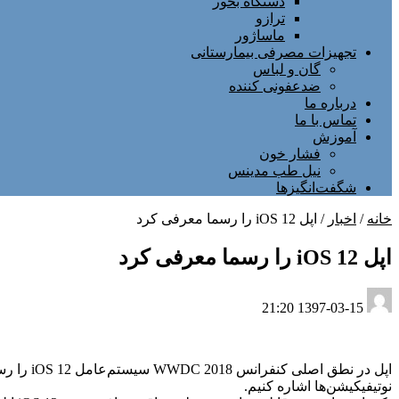
دستگاه بخور
ترازو
ماساژور
تجهیزات مصرفی بیمارستانی
گان و لباس
ضدعفونی کننده
درباره ما
تماس با ما
آموزش
فشار خون
نیل طب مدینس
شگفت‌انگیزها
خانه
/
اخبار
/
اپل iOS 12 را رسما معرفی کرد
اپل iOS 12 را رسما معرفی کرد
1397-03-15 21:20
نوتیفیکیشن‌ها اشاره کنیم.