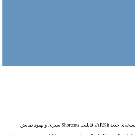
اپل در نطق اصلی کنفرانس WWDC 2018 سیستم‌عامل iOS 12 را رسما معرفی کرد. از بین قابلیت‌های جدید این سیستم‌عامل می‌توانیم به نسخه‌ی جدید ARKit، قابلیت Shortcuts سیری و بهبود نمایش