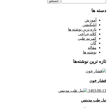
جستجو
برای:
دسته ها
آموزش
اپلیکیشن
تازه ترین نوشته ها
کلاه جراحی
کمربند طبی
گان
مقاله
نوشته ها
تازه ترین نوشته‌ها
فشار خون
1403-06-13
نیل طب مدینس