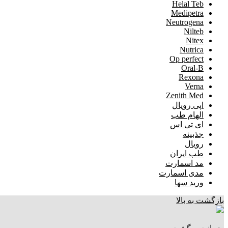
Helal Teb
Medipetra
Neutrogena
Nilteb
Nitex
Nutrica
Op perfect
Oral-B
Rexona
Verna
Zenith Med
اپی رویال
الهام طب
ای تی اس
جذبینه
رویال
طب ایران
مد اسمارت
مدی اسمارت
ورید سها
بازگشت به بالا