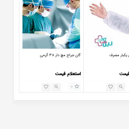
 یکبار مصرف
گان جراح مچ دار 38 گرمی
قیمت
استعلام قیمت
0