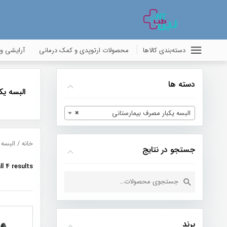
دسته‌بندی کالاها
محصولات ارتوپدی و کمک درمانی
آرایشی و
دسته ها
البسه یک
البسه یکبار مصرف بیمارستانی
×
خانه
/ البسه 
جستجو در نتایج
l 4 results
جستجو
برای:
برند