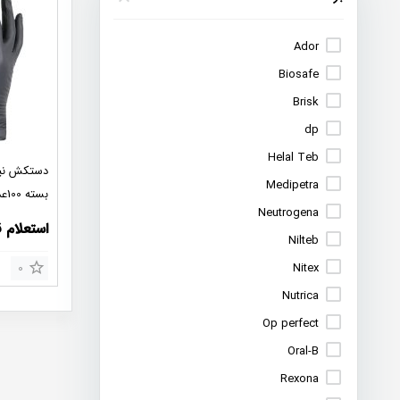
Ador
Biosafe
Brisk
dp
Helal Teb
Medipetra
بسته 100عددی
Neutrogena
استعلام 
Nilteb
0
Nitex
Nutrica
Op perfect
Oral-B
Rexona