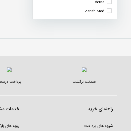
Verna
Zenith Med
اپی رویال
الهام طب
ای تی اس
جذبینه
رویال
طب ایران
مد اسمارت
ضمانت برگشت
پرداخت درمح
مدی اسمارت
ورید سها
راهنمای خرید
خدمات مشت
شیوه های پرداخت
رویه های بازگ