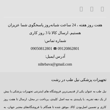
هفت روز هفته ، 24 ساعت شبانه‌روز پاسخگوی شما عزیزان
هستیم. ارسال کالا تا 3 روز کاری
شماره تماس:
09120862801 ☎️ 09050812801
آدرس ایمیل:
niltebava@gmail.com
تجهیزات پزشکی نیل طب در رشت
نیل طب به عنوان یکی از قدیمی‌ترین فروشگاه های اینترنتی تجهیزات پزشکی با بیش
از یک دهه تجربه، با پایبندی به سه اصل کلیدی، پرداخت در محل، ارسال تا هفت روز
کاری و تضمین اصل‌بودن کالا، موفق شده تا همگام با فروشگاه‌های معتبر جهان، به