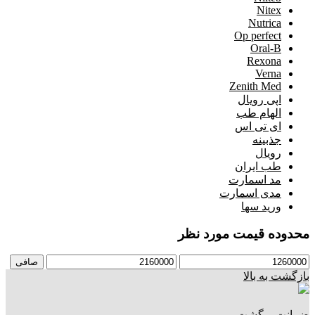
Nitex
Nutrica
Op perfect
Oral-B
Rexona
Verna
Zenith Med
اپی رویال
الهام طب
ای تی اس
جذبینه
رویال
طب ایران
مد اسمارت
مدی اسمارت
ورید سها
محدوده قیمت مورد نظر
حداقل
حداكثر
صافی
قیمت
قيمت
بازگشت به بالا
ضمانت برگشت