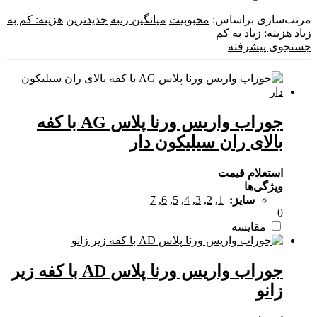
by
مرتب‌سازی براساس:
latest
محبوبیت
میانگین رتبه
جدیدترین
هزینه: کم به
زیاد
هزینه: زیاد به کم
جستجوی پیشرفته
جوراب واریس ورنا پلاس AG با کفه
بالای ران سیلیکون دار
استعلام قیمت
ویژگی‌ها
سایز:
1
,
2
,
3
,
4
,
5
,
6
,
7
0
مقایسه
جوراب واریس ورنا پلاس AD با کفه زیر
زانو