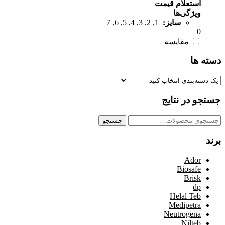
استعلام قیمت
ویژگی‌ها
سایز:
1
,
2
,
3
,
4
,
5
,
6
,
7
0
مقایسه
دسته ها
جستجو در نتایج
جستجو
جستجو
برای:
برند
Ador
Biosafe
Brisk
dp
Helal Teb
Medipetra
Neutrogena
Nilteb