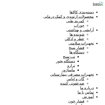
دسته‌بندی کالاها
محصولات ارتوپدی و کمک درمانی
کمربند طبی
جوراب
آرایشی و بهداشتی
شوینده ها
عطر و ادکلن
تجهیزات سلامتی
فشار سنج
دستگاه ها
تب سنج
دستگاه بخور
ترازو
ماساژور
تجهیزات مصرفی بیمارستانی
گان و لباس
ضدعفونی کننده
درباره ما
تماس با ما
آموزش
فشار خون