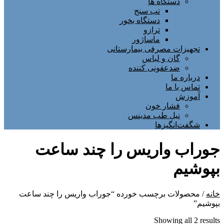
دستگاه ها
تب سنج
دستگاه بخور
ترازو
ماساژور
تجهیزات مصرفی بیمارستانی
گان و لباس
ضدعفونی کننده
درباره ما
تماس با ما
آموزش
فشار خون
نیل طب مدینس
شگفت‌انگیزها
جوراب واریس را چند ساعت
بپوشیم
خانه
/ محصولات برچسب خورده “جوراب واریس را چند ساعت
بپوشیم”
Sorted
Showing all 2 results