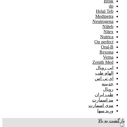
Brisk
dp
Helal Teb
Medipetra
Neutrogena
Nilteb
Nitex
Nutrica
Op perfect
Oral-B
Rexona
Verna
Zenith Med
اپی رویال
الهام طب
ای تی اس
جذبینه
رویال
طب ایران
مد اسمارت
مدی اسمارت
ورید سها
بازگشت به بالا