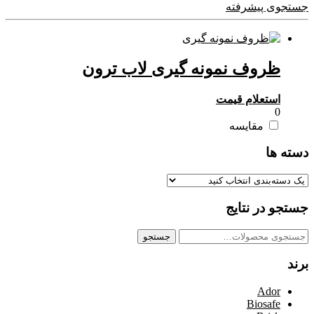
جستجوی پیشرفته
ظروف نمونه گیری لاب ترون
استعلام قیمت
0
مقایسه
دسته ها
جستجو در نتایج
جستجو
جستجو
برای:
برند
Ador
Biosafe