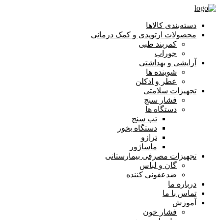
دسته‌بندی کالاها
محصولات ارتوپدی و کمک درمانی
کمربند طبی
جوراب
آرایشی و بهداشتی
شوینده ها
عطر و ادکلن
تجهیزات سلامتی
فشار سنج
دستگاه ها
تب سنج
دستگاه بخور
ترازو
ماساژور
تجهیزات مصرفی بیمارستانی
گان و لباس
ضدعفونی کننده
درباره ما
تماس با ما
آموزش
فشار خون