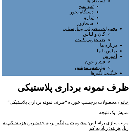
دستگاه ها
تب سنج
دستگاه بخور
ترازو
ماساژور
تجهیزات مصرفی بیمارستانی
گان و لباس
ضدعفونی کننده
درباره ما
تماس با ما
آموزش
فشار خون
نیل طب مدینس
شگفت‌انگیزها
ظرف نمونه برداری پلاستیکی
خانه
/ محصولات برچسب خورده “ظرف نمونه برداری پلاستیکی”
نمایش یک نتیجه
مرتب‌سازی براساس:
محبوبیت
میانگین رتبه
جدیدترین
هزینه: کم به
زیاد
هزینه: زیاد به کم