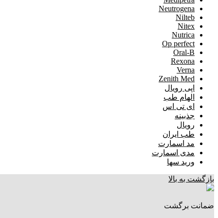
Neutrogena
Nilteb
Nitex
Nutrica
Op perfect
Oral-B
Rexona
Verna
Zenith Med
اپی رویال
الهام طب
ای تی اس
جذبینه
رویال
طب ایران
مد اسمارت
مدی اسمارت
ورید سها
بازگشت به بالا
ضمانت برگشت