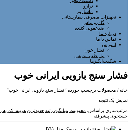
دستگاه بخور
ترازو
ماساژور
تجهیزات مصرفی بیمارستانی
گان و لباس
ضدعفونی کننده
درباره ما
تماس با ما
آموزش
فشار خون
نیل طب مدینس
شگفت‌انگیزها
فشار سنج بازویی ایرانی خوب
خانه
/ محصولات برچسب خورده “فشار سنج بازویی ایرانی خوب”
نمایش یک نتیجه
مرتب‌سازی براساس:
محبوبیت
میانگین رتبه
جدیدترین
هزینه: کم به زی
جستجوی پیشرفته