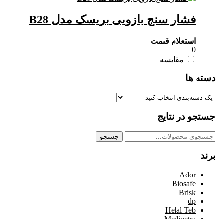
فشار سنج بازویی بریسک مدل B28
استعلام قیمت
0
مقایسه
دسته ها
جستجو در نتایج
جستجو
جستجو
برای:
برند
Ador
Biosafe
Brisk
dp
Helal Teb
Medipetra