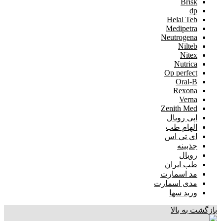
Brisk
dp
Helal Teb
Medipetra
Neutrogena
Nilteb
Nitex
Nutrica
Op perfect
Oral-B
Rexona
Verna
Zenith Med
اپی رویال
الهام طب
ای تی اس
جذبینه
رویال
طب ایران
مد اسمارت
مدی اسمارت
ورید سها
بازگشت به بالا