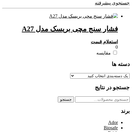
جستجوی پیشرفته
فشار سنج مچی بریسک مدل A27
استعلام قیمت
0
مقایسه
دسته ها
جستجو در نتایج
جستجو
جستجو
برای:
برند
Ador
Biosafe