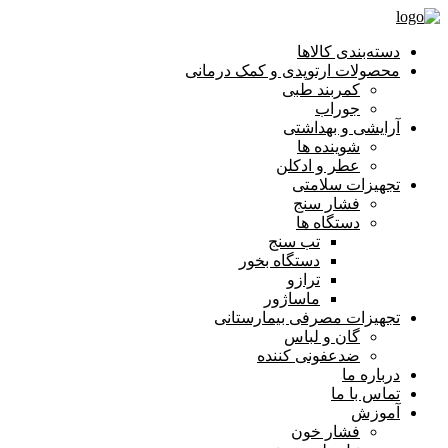
دسته‌بندی کالاها
محصولات ارتوپدی و کمک درمانی
کمربند طبی
جوراب
آرایشی و بهداشتی
شوینده ها
عطر و ادکلن
تجهیزات سلامتی
فشار سنج
دستگاه ها
تب سنج
دستگاه بخور
ترازو
ماساژور
تجهیزات مصرفی بیمارستانی
گان و لباس
ضدعفونی کننده
درباره ما
تماس با ما
آموزش
فشار خون