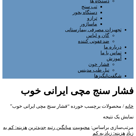
دستگاه ها
تب سنج
دستگاه بخور
ترازو
ماساژور
تجهیزات مصرفی بیمارستانی
گان و لباس
ضدعفونی کننده
درباره ما
تماس با ما
آموزش
فشار خون
نیل طب مدینس
شگفت‌انگیزها
فشار سنج مچی ایرانی خوب
خانه
/ محصولات برچسب خورده “فشار سنج مچی ایرانی خوب”
نمایش یک نتیجه
مرتب‌سازی براساس:
محبوبیت
میانگین رتبه
جدیدترین
هزینه: کم به
زیاد
هزینه: زیاد به کم