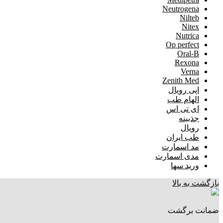
Neutrogena
Nilteb
Nitex
Nutrica
Op perfect
Oral-B
Rexona
Verna
Zenith Med
اپی رویال
الهام طب
ای تی اس
جذبینه
رویال
طب ایران
مد اسمارت
مدی اسمارت
ورید سها
بازگشت به بالا
ضمانت برگشت