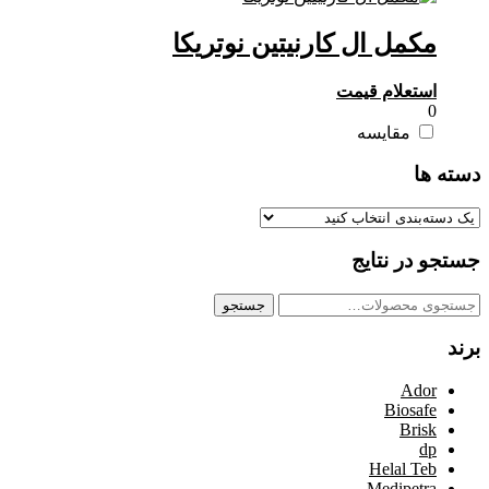
مکمل ال کارنیتین نوتریکا
استعلام قیمت
0
مقایسه
دسته ها
جستجو در نتایج
جستجو
جستجو
برای:
برند
Ador
Biosafe
Brisk
dp
Helal Teb
Medipetra