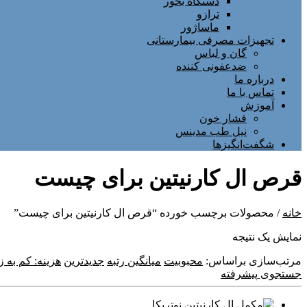
دستگاه بخور
ترازو
ماساژور
تجهیزات مصرفی بیمارستانی
گان و لباس
ضدعفونی کننده
درباره ما
تماس با ما
آموزش
فشار خون
نیل طب مدینس
شگفت‌انگیزها
قرص ال کارنیتین برای چیست
خانه
/ محصولات برچسب خورده “قرص ال کارنیتین برای چیست”
نمایش یک نتیجه
مرتب‌سازی براساس:
محبوبیت
میانگین رتبه
جدیدترین
هزینه: کم به زی
جستجوی پیشرفته