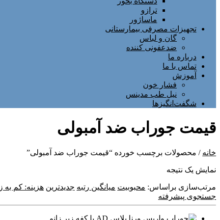
دستگاه بخور
ترازو
ماساژور
تجهیزات مصرفی بیمارستانی
گان و لباس
ضدعفونی کننده
درباره ما
تماس با ما
آموزش
فشار خون
نیل طب مدینس
شگفت‌انگیزها
قیمت جوراب ضد آمبولی
خانه
/ محصولات برچسب خورده “قیمت جوراب ضد آمبولی”
نمایش یک نتیجه
مرتب‌سازی براساس:
محبوبیت
میانگین رتبه
جدیدترین
هزینه: کم به زی
جستجوی پیشرفته