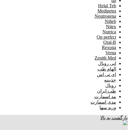
dp
Helal Teb
Medipetra
Neutrogena
Nilteb
Nitex
Nutrica
Op perfect
Oral-B
Rexona
Verna
Zenith Med
اپی رویال
الهام طب
ای تی اس
جذبینه
رویال
طب ایران
مد اسمارت
مدی اسمارت
ورید سها
بازگشت به بالا