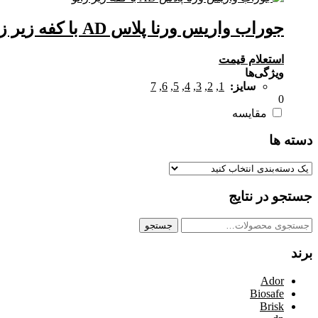
جوراب واریس ورنا پلاس AD با کفه زیر زانو
استعلام قیمت
ویژگی‌ها
سایز:
1
,
2
,
3
,
4
,
5
,
6
,
7
0
مقایسه
دسته ها
جستجو در نتایج
جستجو
جستجو
برای:
برند
Ador
Biosafe
Brisk