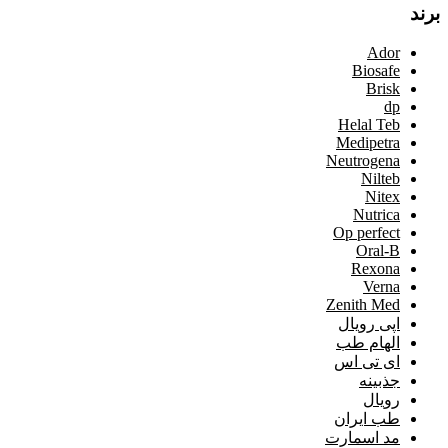
برند
Ador
Biosafe
Brisk
dp
Helal Teb
Medipetra
Neutrogena
Nilteb
Nitex
Nutrica
Op perfect
Oral-B
Rexona
Verna
Zenith Med
اپی رویال
الهام طب
ای تی اس
جذبینه
رویال
طب ایران
مد اسمارت