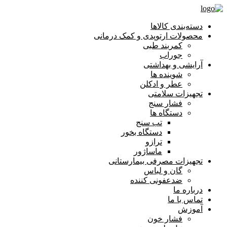
دسته‌بندی کالاها
محصولات ارتوپدی و کمک درمانی
کمربند طبی
جوراب
آرایشی و بهداشتی
شوینده ها
عطر و ادکلن
تجهیزات سلامتی
فشار سنج
دستگاه ها
تب سنج
دستگاه بخور
ترازو
ماساژور
تجهیزات مصرفی بیمارستانی
گان و لباس
ضدعفونی کننده
درباره ما
تماس با ما
آموزش
فشار خون