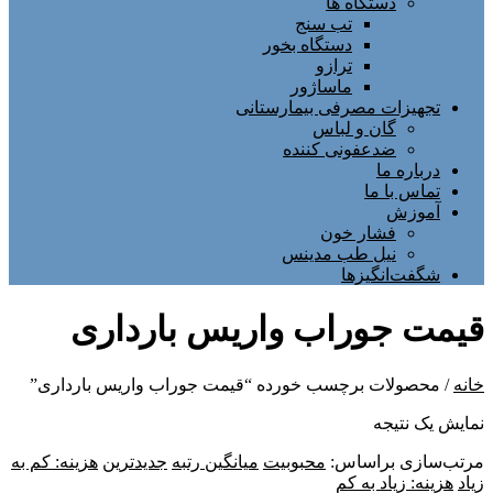
دستگاه ها
تب سنج
دستگاه بخور
ترازو
ماساژور
تجهیزات مصرفی بیمارستانی
گان و لباس
ضدعفونی کننده
درباره ما
تماس با ما
آموزش
فشار خون
نیل طب مدینس
شگفت‌انگیزها
قیمت جوراب واریس بارداری
خانه
/ محصولات برچسب خورده “قیمت جوراب واریس بارداری”
نمایش یک نتیجه
مرتب‌سازی براساس:
محبوبیت
میانگین رتبه
جدیدترین
هزینه: کم به
زیاد
هزینه: زیاد به کم