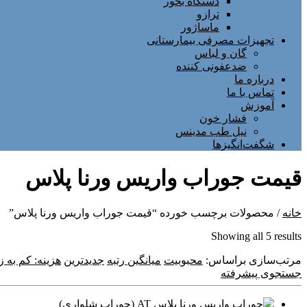
دستگاه بخور
ترازو
ماساژور
تجهیزات مصرفی بیمارستانی
گان و لباس
ضدعفونی کننده
درباره ما
تماس با ما
آموزش
فشار خون
نیل طب مدینس
شگفت‌انگیزها
قیمت جوراب واریس ورنا پلاس
خانه
/ محصولات برچسب خورده “قیمت جوراب واریس ورنا پلاس”
Sorted
Showing all 5 results
by
مرتب‌سازی براساس:
latest
محبوبیت
میانگین رتبه
جدیدترین
هزینه: کم به زی
جستجوی پیشرفته