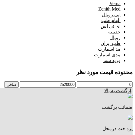
Verna
Zenith Med
اپی رویال
الهام طب
ای تی اس
جذبینه
رویال
طب ایران
مد اسمارت
مدی اسمارت
ورید سها
محدوده قیمت مورد نظر
حداقل
حداكثر
صافی
قیمت
قيمت
بازگشت به بالا
ضمانت برگشت
پرداخت درمحل