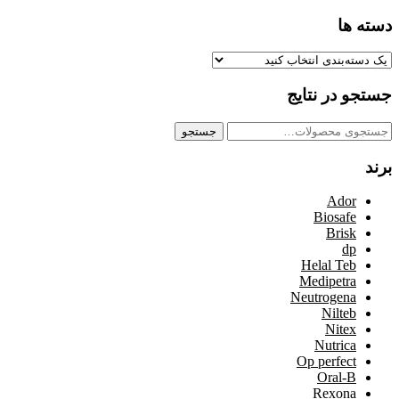
دسته ها
جستجو در نتایج
جستجو
جستجو
برای:
برند
Ador
Biosafe
Brisk
dp
Helal Teb
Medipetra
Neutrogena
Nilteb
Nitex
Nutrica
Op perfect
Oral-B
Rexona