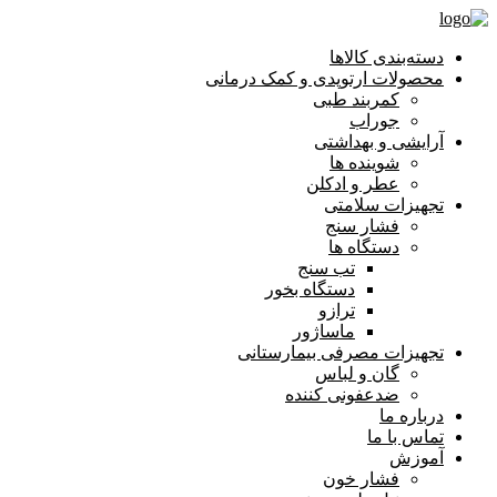
دسته‌بندی کالاها
محصولات ارتوپدی و کمک درمانی
کمربند طبی
جوراب
آرایشی و بهداشتی
شوینده ها
عطر و ادکلن
تجهیزات سلامتی
فشار سنج
دستگاه ها
تب سنج
دستگاه بخور
ترازو
ماساژور
تجهیزات مصرفی بیمارستانی
گان و لباس
ضدعفونی کننده
درباره ما
تماس با ما
آموزش
فشار خون