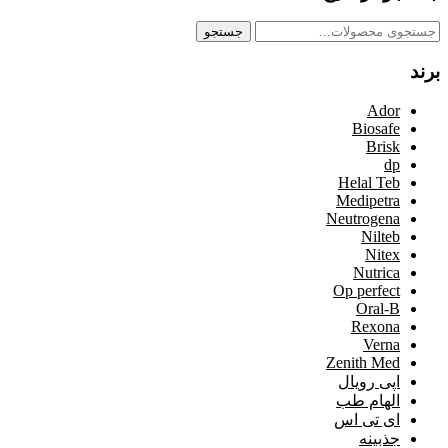
جستجو
جستجو
برای:
برند
Ador
Biosafe
Brisk
dp
Helal Teb
Medipetra
Neutrogena
Nilteb
Nitex
Nutrica
Op perfect
Oral-B
Rexona
Verna
Zenith Med
اپی رویال
الهام طب
ای تی اس
جذبینه