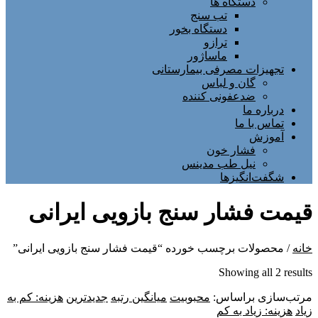
دستگاه ها
تب سنج
دستگاه بخور
ترازو
ماساژور
تجهیزات مصرفی بیمارستانی
گان و لباس
ضدعفونی کننده
درباره ما
تماس با ما
آموزش
فشار خون
نیل طب مدینس
شگفت‌انگیزها
قیمت فشار سنج بازویی ایرانی
خانه
/ محصولات برچسب خورده “قیمت فشار سنج بازویی ایرانی”
Sorted
Showing all 2 results
by
مرتب‌سازی براساس:
latest
محبوبیت
میانگین رتبه
جدیدترین
هزینه: کم به
زیاد
هزینه: زیاد به کم