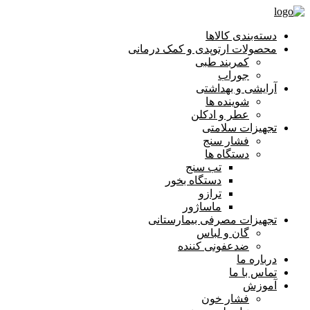
دسته‌بندی کالاها
محصولات ارتوپدی و کمک درمانی
کمربند طبی
جوراب
آرایشی و بهداشتی
شوینده ها
عطر و ادکلن
تجهیزات سلامتی
فشار سنج
دستگاه ها
تب سنج
دستگاه بخور
ترازو
ماساژور
تجهیزات مصرفی بیمارستانی
گان و لباس
ضدعفونی کننده
درباره ما
تماس با ما
آموزش
فشار خون