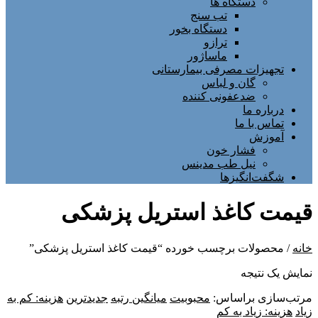
دستگاه ها
تب سنج
دستگاه بخور
ترازو
ماساژور
تجهیزات مصرفی بیمارستانی
گان و لباس
ضدعفونی کننده
درباره ما
تماس با ما
آموزش
فشار خون
نیل طب مدینس
شگفت‌انگیزها
قیمت کاغذ استریل پزشکی
خانه
/ محصولات برچسب خورده “قیمت کاغذ استریل پزشکی”
نمایش یک نتیجه
مرتب‌سازی براساس:
محبوبیت
میانگین رتبه
جدیدترین
هزینه: کم به
زیاد
هزینه: زیاد به کم