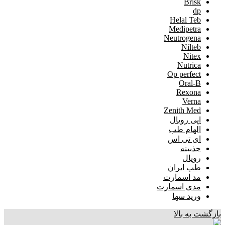
Brisk
dp
Helal Teb
Medipetra
Neutrogena
Nilteb
Nitex
Nutrica
Op perfect
Oral-B
Rexona
Verna
Zenith Med
اپی رویال
الهام طب
ای تی اس
جذبینه
رویال
طب ایران
مد اسمارت
مدی اسمارت
ورید سها
بازگشت به بالا