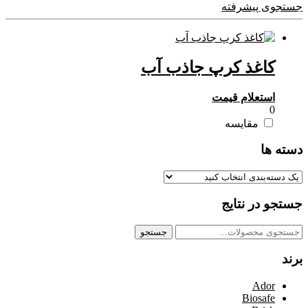
جستجوی پیشرفته
کاغذ کرپ جاذب آب
استعلام قیمت
0
مقایسه
دسته ها
جستجو در نتایج
جستجو
جستجو
برای:
برند
Ador
Biosafe