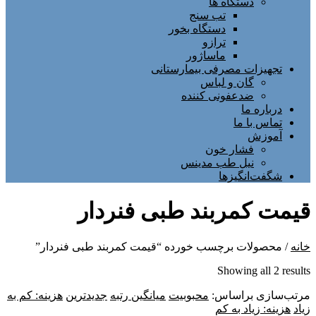
دستگاه ها
تب سنج
دستگاه بخور
ترازو
ماساژور
تجهیزات مصرفی بیمارستانی
گان و لباس
ضدعفونی کننده
درباره ما
تماس با ما
آموزش
فشار خون
نیل طب مدینس
شگفت‌انگیزها
قیمت کمربند طبی فنردار
خانه
/ محصولات برچسب خورده “قیمت کمربند طبی فنردار”
Sorted
Showing all 2 results
by
مرتب‌سازی براساس:
latest
محبوبیت
میانگین رتبه
جدیدترین
هزینه: کم به
زیاد
هزینه: زیاد به کم