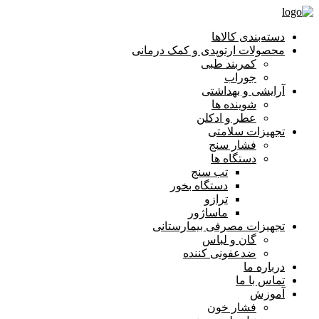
دسته‌بندی کالاها
محصولات ارتوپدی و کمک درمانی
کمربند طبی
جوراب
آرایشی و بهداشتی
شوینده ها
عطر و ادکلن
تجهیزات سلامتی
فشار سنج
دستگاه ها
تب سنج
دستگاه بخور
ترازو
ماساژور
تجهیزات مصرفی بیمارستانی
گان و لباس
ضدعفونی کننده
درباره ما
تماس با ما
آموزش
فشار خون