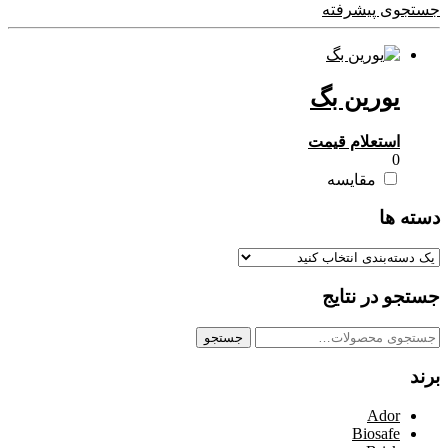
جستجوی پیشرفته
یورین بگ
استعلام قیمت
0
مقایسه
دسته ها
جستجو در نتایج
جستجو
جستجو
برای:
برند
Ador
Biosafe