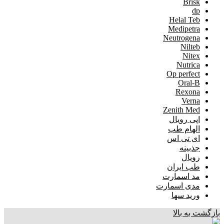
Brisk
dp
Helal Teb
Medipetra
Neutrogena
Nilteb
Nitex
Nutrica
Op perfect
Oral-B
Rexona
Verna
Zenith Med
اپی رویال
الهام طب
ای تی اس
جذبینه
رویال
طب ایران
مد اسمارت
مدی اسمارت
ورید سها
بازگشت به بالا