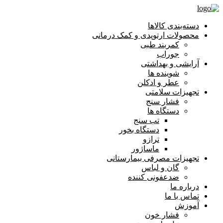
دسته‌بندی کالاها
محصولات ارتوپدی و کمک درمانی
کمربند طبی
جوراب
آرایشی و بهداشتی
شوینده ها
عطر و ادکلن
تجهیزات سلامتی
فشار سنج
دستگاه ها
تب سنج
دستگاه بخور
ترازو
ماساژور
تجهیزات مصرفی بیمارستانی
گان و لباس
ضدعفونی کننده
درباره ما
تماس با ما
آموزش
فشار خون