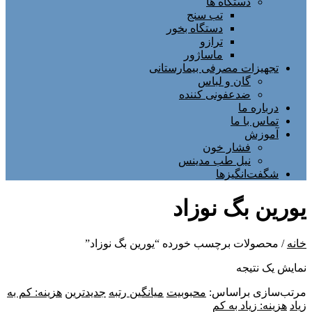
دستگاه ها
تب سنج
دستگاه بخور
ترازو
ماساژور
تجهیزات مصرفی بیمارستانی
گان و لباس
ضدعفونی کننده
درباره ما
تماس با ما
آموزش
فشار خون
نیل طب مدینس
شگفت‌انگیزها
یورین بگ نوزاد
خانه
/ محصولات برچسب خورده “یورین بگ نوزاد”
نمایش یک نتیجه
مرتب‌سازی براساس:
محبوبیت
میانگین رتبه
جدیدترین
هزینه: کم به
زیاد
هزینه: زیاد به کم