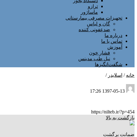
دستگاه بخور
ترازو
ماساژور
تجهیزات مصرفی بیمارستانی
گان و لباس
ضدعفونی کننده
درباره ما
تماس با ما
آموزش
فشار خون
نیل طب مدینس
شگفت‌انگیزها
خانه
/
اسلایدر
/
1397-05-13 17:26
https://nilteb.ir/?p=454
بازگشت به بالا
ضمانت برگشت