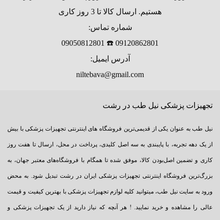
هستیم. ارسال کالا تا 3 روز کاری
این امر به علت کاهش رطوبت رختخواب (رطوبت حاصل از پوست و مو) که
شماره تماس:
محیط مناسبی برای رشد و تکثیر باکتری‌هاست، رخ می‌دهد.
09120862801 ☎️ 09050812801
آدرس ایمیل:
با استفاده مکرر از تشک برقی، فرد شاهد کاهش میزان آسم، حساسیت‌های
niltebava@gmail.com
فصلی و آلودگی به علت دور شدن گرد و غبار توسط گرمای تشک می‌باشد.
تاثیرات مفید و مثبت گرما بر تمامی نقاط بدن و عضله ها امروزه بر هیچ کس
تجهیزات پزشکی نیل طب در رشت
پوشیده نیست.
نیل طب به عنوان یکی از قدیمی‌ترین فروشگاه های اینترنتی تجهیزات پزشکی با بیش
حتی در گذشته و طب سنتی نیز افراد از وسیله های مختلفی مانند کیسه نمک
از یک دهه تجربه، با پایبندی به سه اصل کلیدی، پرداخت در محل، ارسال تا هفت روز
کاری و تضمین اصل‌بودن کالا، موفق شده تا همگام با فروشگاه‌های معتبر جهان، به
داغ و … برای بهره مندی از خواص و فواید گرما بر بدن استفاده می نمودند.
بزرگ‌ترین فروشگاه اینترنتی تجهیزات پزشکی ایران در رشت تبدیل شود. به محض
با پیشرفت تکنولوژی امروزه سنگ و نمک و شن های داغ جای خود را به
ورود به سایت نیل طب، میتوانید کلیه لوازم تجهیزات پزشکی با بهترین کیفیت و قیمت
انواع تشک های برقی گرمایشی داده اند.
عالی را مشاهده و خرید نمایید. ! هر آنچه که نیاز دارید از یک تجهیزات پزشکی و