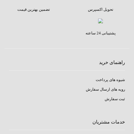
نام
*
تحویل اکسپرس
تضمین بهترین قیمت
تشک‌های برقی وسایلی هستند که با تبدیل انرژی الکتریکی به انرژی
حرارتی، باعث گرم شدن و کاهش درد و خستگی خواهند شد.
ایمیل
*
پشتیبانی 24 ساعته
فواید استفاده از تشک برقی 35*50 بریسک مدل HP-50 :
بهبود درد مفاصل آسیب دیده
راهنمای خرید
ترویج آرامش
بهبود خواب شبانه
شیوه های پرداخت
کاهش درد شانه، دست، پا و نشیمنگاه
رویه های ارسال سفارش
گشاد شدن رگ های خونی و افزایش جریان گردش خون
ثبت سفارش
کاهش خستگی‌های روزانه
افزایش میزان انعطاف پذیری بدن
خدمات مشتریان
کاهش درد زانو