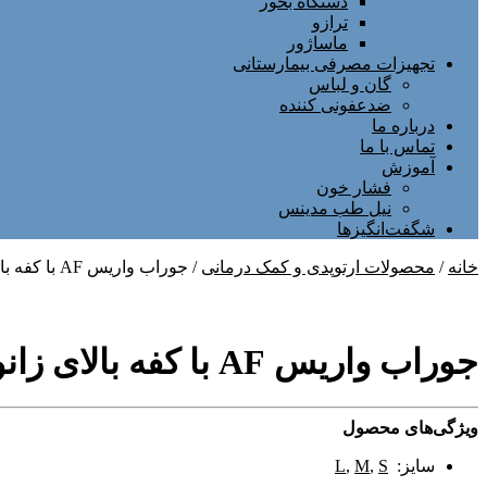
دستگاه بخور
ترازو
ماساژور
تجهیزات مصرفی بیمارستانی
گان و لباس
ضدعفونی کننده
درباره ما
تماس با ما
آموزش
فشار خون
نیل طب مدینس
شگفت‌انگیزها
خانه
/
محصولات ارتوپدی و کمک درمانی
/ جوراب واریس AF با کفه بالای زانو ورنا
جوراب واریس AF با کفه بالای زانو ورنا
ویژگی‌های محصول
سایز:
S
,
M
,
L