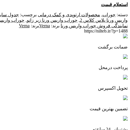
استعلام قیمت
دسته:
جوراب
,
محصولات ارتوپدی و کمک درمانی
برچسب:
جدول سایز
واریس ورنا پلاس کلاس 2
,
جوراب واریس ورنا زیر زانو
,
جوراب واریس 
نمایندگی فروش جوراب واریس ورنا
برند:
Verna
برند:
Verna
https://nilteb.ir/?p=1488
ضمانت برگشت
پرداخت درمحل
تحویل اکسپرس
تضمین بهترین قیمت
پشتیبانی 24 ساعته