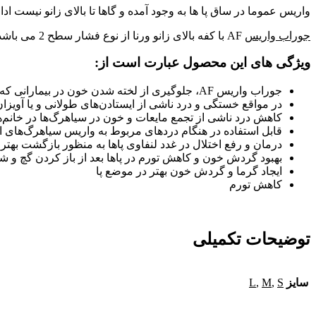
واریس عموما در ساق پا ها به وجود آمده و گاها تا بالای زانو نیست ادام
جوراب واریس
AF با کفه بالای زانو ورنا از نوع فشار سطح 2 می باشد که با وارد آوردن فشار یکسان به تمامی نقاط پا در دراز مدت درمان واریس را به همراه می آورد.
ویژگی های این محصول عبارت است از:
جوراب واریس AF، جلوگیری از لخته شدن خون در بیمارانی که به مدت طولانی بستری هستند
در مواقع خستگی و درد ناشی از ایستادن‌های طولانی و یا آویزان
کاهش درد ناشی از تجمع مایعات و خون در سیاهرگ‌ها در خانم‌های
قابل استفاده در هنگام دردهای مربوط به واریس سیاهرگ‌های ان
درمان و رفع اختلال در غدد لنفاوی پاها به منظور بازگشت بهتر 
بهبود گردش خون و کاهش تورم در پاها بعد از باز کردن گچ و
ایجاد گرما و گردش خون بهتر در موضع پا
کاهش تورم
توضیحات تکمیلی
سایز
S
,
M
,
L