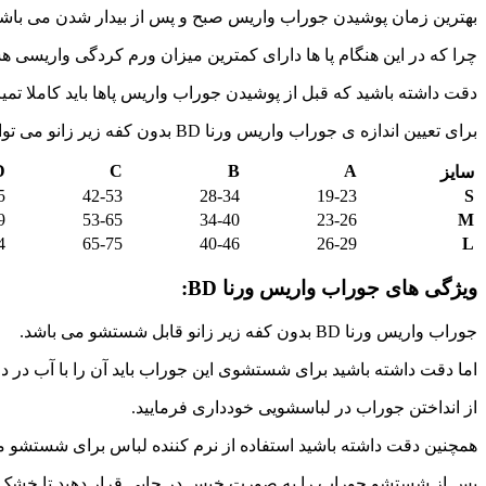
بهترین زمان پوشیدن جوراب واریس صبح و پس از بیدار شدن می باشد
چرا که در این هنگام پا ها دارای کمترین میزان ورم کردگی واریسی هس
دقت داشته باشید که قبل از پوشیدن جوراب واریس پاها باید کاملا تمی
برای تعیین اندازه ی جوراب واریس ورنا BD بدون کفه زیر زانو می توانید از جدول زیر کمک بگیرید.
D
C
B
A
سایز
5
42-53
28-34
19-23
S
9
53-65
34-40
23-26
M
4
65-75
40-46
26-29
L
ویژگی های جوراب واریس ورنا BD:
جوراب واریس ورنا BD بدون کفه زیر زانو قابل شستشو می باشد.
اما دقت داشته باشید برای شستشوی این جوراب باید آن را با آب در دمای کمتر از 40 درجه سان
از انداختن جوراب در لباسشویی خودداری فرمایید.
همچنین دقت داشته باشید استفاده از نرم کننده لباس برای شستشو م
پس از شستشو جوراب را به صورت خیس در جایی قرار دهید تا خشک