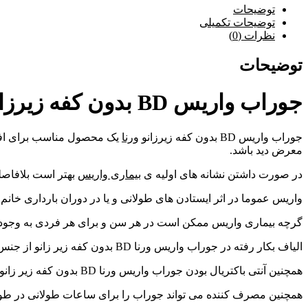
توضیحات
توضیحات تکمیلی
نظرات (0)
توضیحات
جوراب واریس BD بدون کفه زیرزانو ورنا:
جوراب واریس BD بدون کفه زیرزانو
ورنا
یک محصول مناسب برای افرادی
معرض دید باشد.
در صورت داشتن نشانه های اولیه ی
بیماری واریس
بهتر است بلافاصل
واریس عموما در اثر ایستادن های طولانی و یا در دوران بارداری خانم 
گرچه بیماری واریس ممکن است در هر سن و برای هر فردی به وجود آ
الیاف بکار رفته در جوراب واریس ورنا BD بدون کفه زیر زانو از جنس درخت بامبو می باشد که دارای خاصیت ضد حساسیتی است.
همچنین آنتی باکتریال بودن جوراب واریس ورنا BD بدون کفه زیر زانو از به وجود آمدن بوی بد پا در افراد جلوگیری می کند.
همچنین مصرف کننده می تواند جوراب را برای ساعات طولانی در طول 