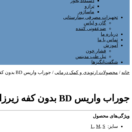
دستگاه بخور
ترازو
ماساژور
تجهیزات مصرفی بیمارستانی
گان و لباس
ضدعفونی کننده
درباره ما
تماس با ما
آموزش
فشار خون
نیل طب مدینس
شگفت‌انگیزها
خانه
/
محصولات ارتوپدی و کمک درمانی
/ جوراب واریس BD بدون کفه زیرزانو ورنا
جوراب واریس BD بدون کفه زیرزانو ورنا
ویژگی‌های محصول
سایز:
S
,
M
,
L