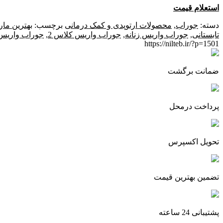
استعلام قیمت
دسته:
جوراب
,
محصولات ارتوپدی و کمک درمانی
برچسب:
بهترین ما
تابستانی
,
جوراب واریس زنانه
,
جوراب واریس کلاس 2
,
جوراب واریس 
https://nilteb.ir/?p=1501
ضمانت برگشت
پرداخت درمحل
تحویل اکسپرس
تضمین بهترین قیمت
پشتیبانی 24 ساعته