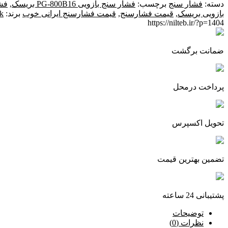
دسته:
فشار سنج
برچسب:
فشار سنج بازویی PG-800B16 بریسک
,
فش
بازویی بریسک
,
قیمت فشارسنج
,
قیمت فشارسنج ایرانی خوب
برند:
sk
https://nilteb.ir/?p=1404
ضمانت برگشت
پرداخت درمحل
تحویل اکسپرس
تضمین بهترین قیمت
پشتیبانی 24 ساعته
توضیحات
نظرات (0)