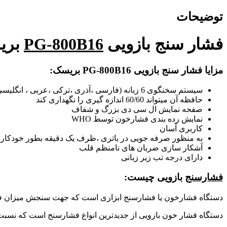
توضیحات
فشار سنج بازویی
PG-800B16
بری
مزایا فشار سنج بازویی PG-800B16 بریسک:
سیستم سخنگوی 6 زبانه (فارسی ،آذری ،ترکی ،عربی ، انگلیسی ،آلمانی)
حافظه آن میتواند 60/60 اندازه گیری را نگهداری کند
صفحه نمایش ال سی دی بزرگ و شفاف
نمایش رده بندی فشارخون توسط WHO
کاربری آسان
به منظور صرفه جویی در باتری ،ظرف یک دقیقه بطور خودکا
آشکار سازی ضربان های نامنظم قلب
دارای درجه تب زیر زبانی
فشارسنج
بازویی چیست:
دستگاه فشارخون یا فشارسنج ابزاری است که جهت سنجش میزان فشار
دستگاه فشار خون بازویی از جدیدترین انواع فشارسنج است که نسبت ب