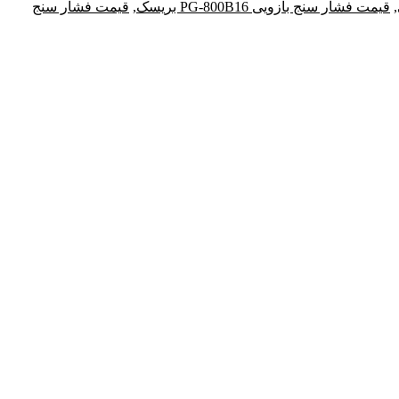
,
قیمت فشار سنج بازویی PG-800B16 بریسک
,
قیمت فشار سنج