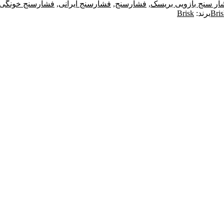
ار سنج بازویی بریسک
,
فشارسنج
,
فشارسنج ایرانی
,
فشارسنج خونگی
Bri
برند:
Brisk