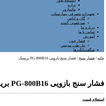
دستگاه بخور
ترازو
ماساژور
تجهیزات مصرفی بیمارستانی
گان و لباس
ضدعفونی کننده
درباره ما
تماس با ما
آموزش
فشار خون
نیل طب مدینس
شگفت‌انگیزها
خانه
/
فشار سنج
/ فشار سنج بازویی PG-800B16 بریسک
فشار سنج بازویی PG-800B16 بریسک
استعلام قیمت