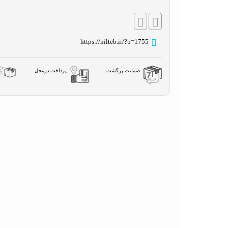
https://nilteb.ir/?p=1755
ضمانت برگشت
پرداخت درمحل