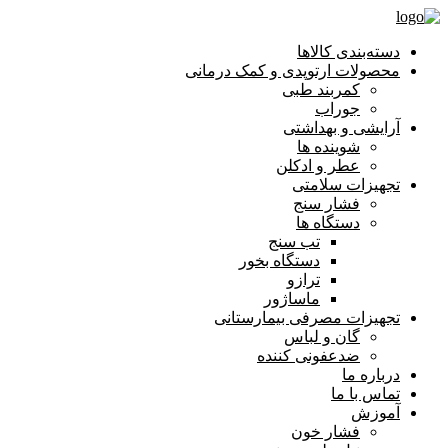
دسته‌بندی کالاها
محصولات ارتوپدی و کمک درمانی
کمربند طبی
جوراب
آرایشی و بهداشتی
شوینده ها
عطر و ادکلن
تجهیزات سلامتی
فشار سنج
دستگاه ها
تب سنج
دستگاه بخور
ترازو
ماساژور
تجهیزات مصرفی بیمارستانی
گان و لباس
ضدعفونی کننده
درباره ما
تماس با ما
آموزش
فشار خون