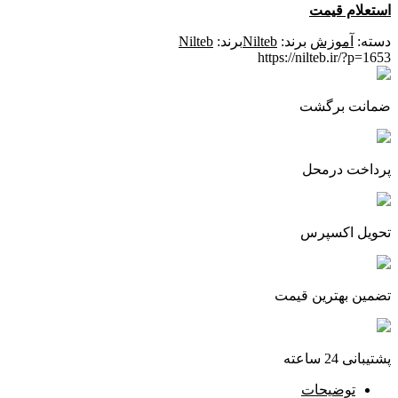
استعلام قیمت
دسته:
آموزش
برند:
Nilteb
برند:
Nilteb
https://nilteb.ir/?p=1653
ضمانت برگشت
پرداخت درمحل
تحویل اکسپرس
تضمین بهترین قیمت
پشتیبانی 24 ساعته
توضیحات