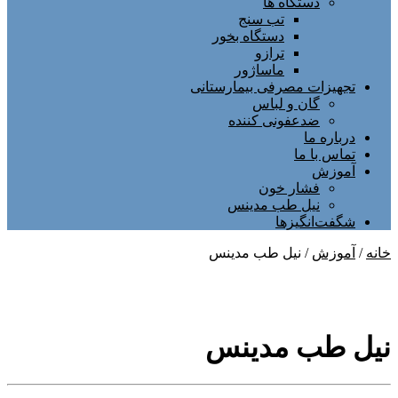
دستگاه ها
تب سنج
دستگاه بخور
ترازو
ماساژور
تجهیزات مصرفی بیمارستانی
گان و لباس
ضدعفونی کننده
درباره ما
تماس با ما
آموزش
فشار خون
نیل طب مدینس
شگفت‌انگیزها
خانه
/
آموزش
/ نیل طب مدینس
نیل طب مدینس