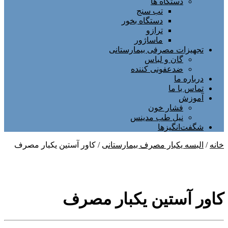
دستگاه ها
تب سنج
دستگاه بخور
ترازو
ماساژور
تجهیزات مصرفی بیمارستانی
گان و لباس
ضدعفونی کننده
درباره ما
تماس با ما
آموزش
فشار خون
نیل طب مدینس
شگفت‌انگیزها
خانه
/
البسه یکبار مصرف بیمارستانی
/ کاور آستین یکبار مصرف
کاور آستین یکبار مصرف