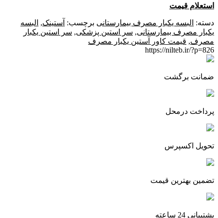
استعلام قیمت
دسته:
البسه یکبار مصرف بیمارستانی
برچسب:
آستینک
,
البسه
یکبار مصرف بیمارستانی
,
سر استین پزشکی
,
سر استین یکبار
مصرف
,
قیمت کاور آستین یکبار مصرف
https://nilteb.ir/?p=826
ضمانت برگشت
پرداخت درمحل
تحویل اکسپرس
تضمین بهترین قیمت
پشتیبانی 24 ساعته