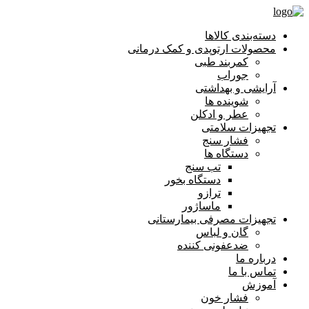
دسته‌بندی کالاها
محصولات ارتوپدی و کمک درمانی
کمربند طبی
جوراب
آرایشی و بهداشتی
شوینده ها
عطر و ادکلن
تجهیزات سلامتی
فشار سنج
دستگاه ها
تب سنج
دستگاه بخور
ترازو
ماساژور
تجهیزات مصرفی بیمارستانی
گان و لباس
ضدعفونی کننده
درباره ما
تماس با ما
آموزش
فشار خون