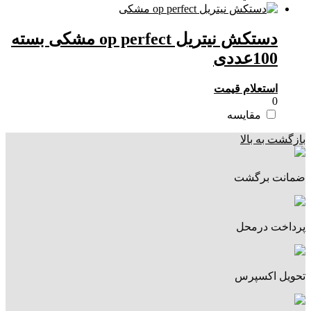
دستکش نیتریل op perfect مشکی بسته
100عددی
استعلام قیمت
0
مقایسه
بازگشت به بالا
ضمانت برگشت
پرداخت درمحل
تحویل اکسپرس