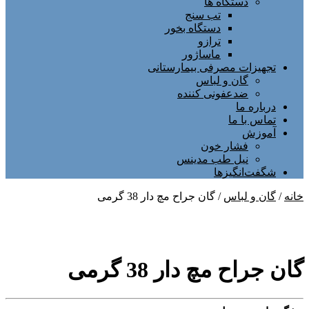
دستگاه ها
تب سنج
دستگاه بخور
ترازو
ماساژور
تجهیزات مصرفی بیمارستانی
گان و لباس
ضدعفونی کننده
درباره ما
تماس با ما
آموزش
فشار خون
نیل طب مدینس
شگفت‌انگیزها
خانه
/
گان و لباس
/ گان جراح مچ دار 38 گرمی
گان جراح مچ دار 38 گرمی