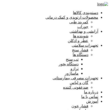
دسته‌بندی کالاها
محصولات ارتوپدی و کمک درمانی
کمربند طبی
جوراب
آرایشی و بهداشتی
شوینده ها
عطر و ادکلن
تجهیزات سلامتی
فشار سنج
دستگاه ها
تب سنج
دستگاه بخور
ترازو
ماساژور
تجهیزات مصرفی بیمارستانی
گان و لباس
ضدعفونی کننده
درباره ما
تماس با ما
آموزش
فشار خون