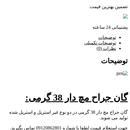
تضمین بهترین قیمت
پشتیبانی 24 ساعته
توضیحات
توضیحات تکمیلی
نظرات (0)
توضیحات
گان جراح مچ دار 38 گرمی:
گان جراح مچ دار 38 گرمی در دو نوع غیر استریل و استریل شده
تولید می شوند.
جهت استعلام قیمت لطفا با شماره 09120862801 تماس بگیرید.