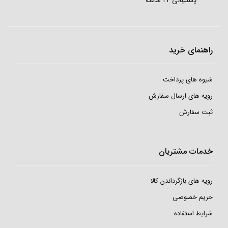
پشتیبانی 24 ساعته
علائم و نشانه ها گردن درد:
راهنمای خرید
معمولاً از علل گردن درد می توان به درد ناشی از گرفتگی عضلات گردن اشاره
کرد.
شیوه های پرداخت
رویه های ارسال سفارش
این درد با حرکت دادن گردن یا چرخاندن سر شدید می شود.
ثبت سفارش
سایر علائم دیسک گردن مربوط به بعضی انواع گردن درد می باشد.
که شامل بی حسی، احساس سوزش، حساس شدن، درد به صورت تیر
خدمات مشتریان
کشیدن، احساس سیری، مشکل در بلع غذا، احساس ضربان قلب، صدای وز
رویه های بازگرداندن کالا
وز در سر، احساس گیجی یا سبکی سر، و ورم غدد لنفاوی است.
حریم خصوصی
معمولا مدت زمان گردن درد به صورت زیر دسته
بندی می
شود
:
شرایط استفاده