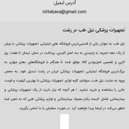
آدرس ایمیل:
niltebava@gmail.com
در ابتدا لازم است بدانید که در اکثر موارد درمان درد گردن نیازی به عمل
جراحی دیسک گردن ندارد.
تجهیزات پزشکی نیل طب در رشت
اما برای درمان گردن درد می توانید از روش های زیر با توجه به تجویز پزشک
نیل طب به عنوان یکی از قدیمی‌ترین فروشگاه های اینترنتی تجهیزات پزشکی با بیش
استفاده کنید.
از یک دهه تجربه، با پایبندی به سه اصل کلیدی، پرداخت در محل، ارسال تا هفت روز
استفاده از کمپرس یخ و آب گرم.
کاری و تضمین اصل‌بودن کالا، موفق شده تا همگام با فروشگاه‌های معتبر جهان، به
بزرگ‌ترین فروشگاه اینترنتی تجهیزات پزشکی ایران در رشت تبدیل شود. به محض
خودداری از انجام فعالیت ورزشی.
ورود به سایت نیل طب، میتوانید کلیه لوازم تجهیزات پزشکی با بهترین کیفیت و قیمت
انجام دادن حرکات اصلاحی.
عالی را مشاهده و خرید نمایید. ! هر آنچه که نیاز دارید از یک تجهیزات پزشکی و
استفاده از گردنبند طبی.
بیمارستانی شامل: البسه یکبار مصرف بیمارستانی و لوازم پزشکی طبی که به ذهن شما
مصرف دارو های مسکن.
خطور می‌کند در اینجا پیدا خواهید کرد. در صورت سفارش با ما تماس بگیرید .
عمل جراحی.
فیزیوتراپی.